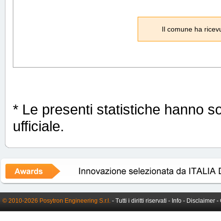
Il comune ha ricevu
* Le presenti statistiche hanno s
ufficiale.
© 2010-2026 Posytron Engineering S.r.l.
- Tutti i diritti riservati -
Info
-
Disclaimer
-