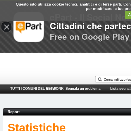
Questo sito utilizza cookie tecnici, analitici e di terze parti. C
Comune di
per modificare le tue pr
ePart - Il Social Ne
Taranto
A
Cittadini che parte
×
Free on Google Play
TUTTI I COMUNI DEL NETWORK
Home
Segnala un problema
Lista segnal
Report
Statistiche