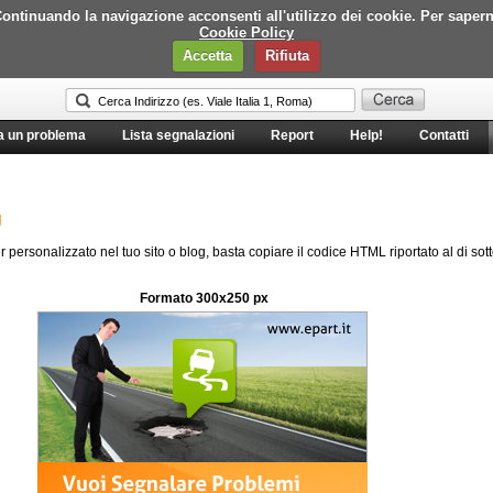
i. Continuando la navigazione acconsenti all'utilizzo dei cookie. Per saper
Cookie Policy
Accetta
Rifiuta
a un problema
Lista segnalazioni
Report
Help!
Contatti
g
r personalizzato nel tuo sito o blog, basta copiare il codice HTML riportato al di sot
Formato 300x250 px