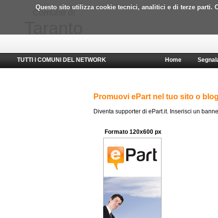
Questo sito utilizza cookie tecnici, analitici e di terze part
Comune di
Taranto
TUTTI I COMUNI DEL NETWORK
Home
Segnal
Promuovi ePart nel tuo sito o blo
Diventa supporter di ePart.it. Inserisci un banne
Formato 120x600 px