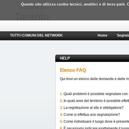
Questo sito utilizza cookie tecnici, analitici e di terze part
Comune di
Taranto
TUTTI I COMUNI DEL NETWORK
Home
Segnal
HELP
Elenco FAQ
Qui trovi un elenco delle domande e delle risp
1.
Quali problemi è possibile segnalare con
2.
In quali aree del territorio è possibile ef
3.
La registrazione al sito è obbligatoria?
4.
Come si effettua una segnalazione?
5.
Come individuare il luogo dove è present
6.
È necessario indicare esattamente il luo