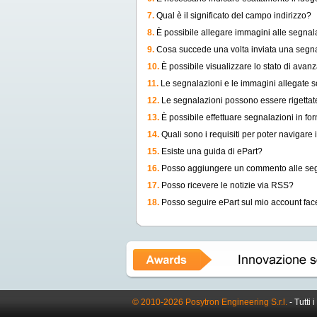
7.
Qual è il significato del campo indirizzo?
8.
È possibile allegare immagini alle segnal
9.
Cosa succede una volta inviata una segn
10.
È possibile visualizzare lo stato di avan
11.
Le segnalazioni e le immagini allegate son
12.
Le segnalazioni possono essere rigettat
13.
È possibile effettuare segnalazioni in 
14.
Quali sono i requisiti per poter navigare i
15.
Esiste una guida di ePart?
16.
Posso aggiungere un commento alle se
17.
Posso ricevere le notizie via RSS?
18.
Posso seguire ePart sul mio account fa
© 2010-2026 Posytron Engineering S.r.l.
- Tutti i