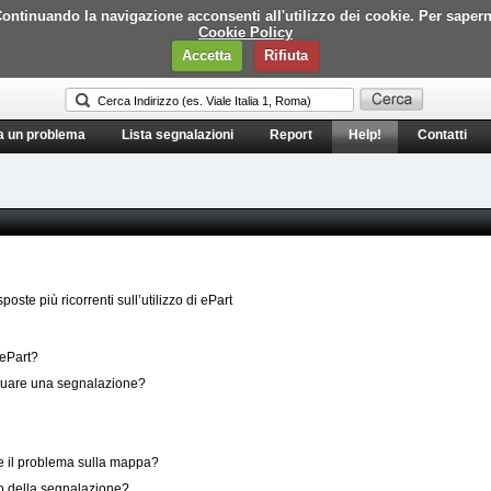
i. Continuando la navigazione acconsenti all'utilizzo dei cookie. Per saper
Cookie Policy
Accetta
Rifiuta
a un problema
Lista segnalazioni
Report
Help!
Contatti
oste più ricorrenti sull’utilizzo di ePart
 ePart?
fettuare una segnalazione?
e il problema sulla mappa?
go della segnalazione?