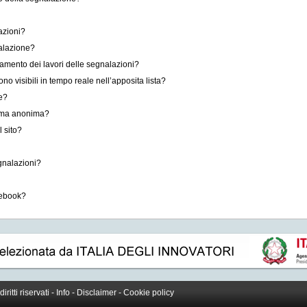
azioni?
alazione?
zamento dei lavori delle segnalazioni?
o visibili in tempo reale nell’apposita lista?
e?
forma anonima?
l sito?
gnalazioni?
cebook?
 diritti riservati -
Info
-
Disclaimer
-
Cookie policy