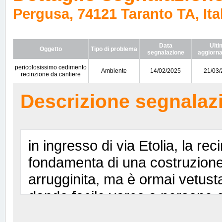
Pergusa, 74121 Taranto TA, Ita
Data
Ulti
Oggetto
Tipo di problema
segnalazione
aggiorn
pericolosissimo cedimento
Ambiente
14/02/2025
21/03/
recinzione da cantiere
Descrizione segnalaz
in ingresso di via Etolia, la re
fondamenta di una costruzione
arrugginita, ma è ormai vetust
dando facile varco a persone e
all'interno degli scavi sottopost