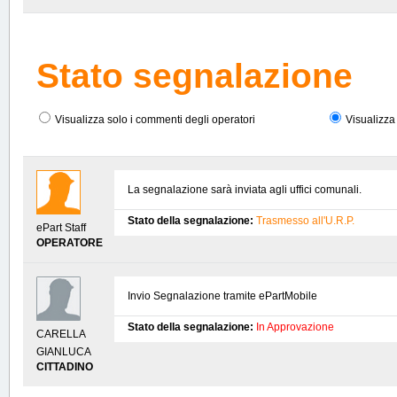
abbandonata in cui gli alberi 
manutenzioni stanno distruggen
Stato segnalazione
potrebbe causare serio pericol
incendio.
Visualizza solo i commenti degli operatori
Visualizza 
La segnalazione sarà inviata agli uffici comunali.
Stato della segnalazione:
Trasmesso all'U.R.P.
ePart Staff
OPERATORE
Invio Segnalazione tramite ePartMobile
Stato della segnalazione:
In Approvazione
CARELLA
GIANLUCA
CITTADINO