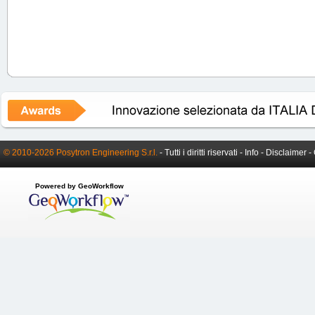
© 2010-2026 Posytron Engineering S.r.l.
- Tutti i diritti riservati -
Info
-
Disclaimer
-
Powered by GeoWorkflow