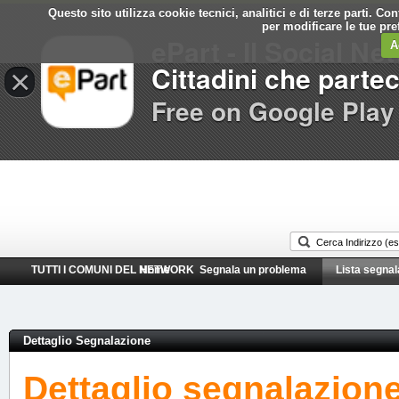
Questo sito utilizza cookie tecnici, analitici e di terze parti. C
Comune di
per modificare le tue pr
ePart - Il Social Ne
Taranto
A
Cittadini che parte
×
Free on Google Play
TUTTI I COMUNI DEL NETWORK
Home
Segnala un problema
Lista segnal
Dettaglio Segnalazione
Dettaglio segnalazion