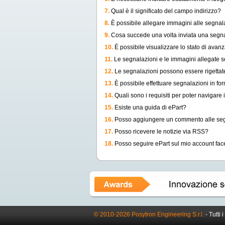
7.
Qual è il significato del campo indirizzo?
8.
È possibile allegare immagini alle segnal
9.
Cosa succede una volta inviata una segn
10.
È possibile visualizzare lo stato di avan
11.
Le segnalazioni e le immagini allegate son
12.
Le segnalazioni possono essere rigettat
13.
È possibile effettuare segnalazioni in 
14.
Quali sono i requisiti per poter navigare i
15.
Esiste una guida di ePart?
16.
Posso aggiungere un commento alle se
17.
Posso ricevere le notizie via RSS?
18.
Posso seguire ePart sul mio account fa
© 2010-2026 Posytron Engineering S.r.l.
- Tutti i