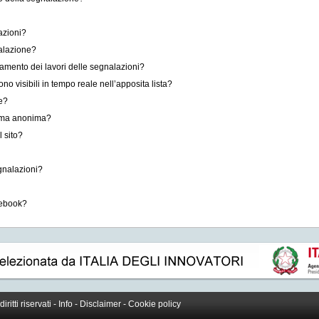
azioni?
alazione?
zamento dei lavori delle segnalazioni?
o visibili in tempo reale nell’apposita lista?
e?
forma anonima?
l sito?
gnalazioni?
cebook?
 diritti riservati -
Info
-
Disclaimer
-
Cookie policy