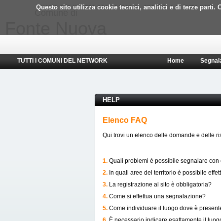
Questo sito utilizza cookie tecnici, analitici e di terze part
Comune di
Fonte Nuova
TUTTI I COMUNI DEL NETWORK
Home
Segnal
HELP
Elenco FAQ
Qui trovi un elenco delle domande e delle risp
1.
Quali problemi è possibile segnalare con
2.
In quali aree del territorio è possibile ef
3.
La registrazione al sito è obbligatoria?
4.
Come si effettua una segnalazione?
5.
Come individuare il luogo dove è present
6.
È necessario indicare esattamente il luo