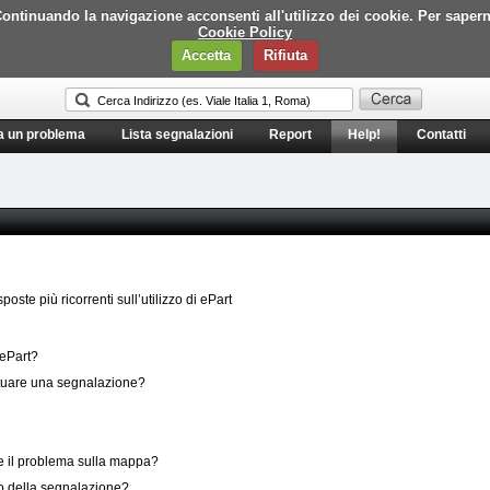
i. Continuando la navigazione acconsenti all'utilizzo dei cookie. Per saper
Cookie Policy
Accetta
Rifiuta
a un problema
Lista segnalazioni
Report
Help!
Contatti
oste più ricorrenti sull’utilizzo di ePart
 ePart?
fettuare una segnalazione?
e il problema sulla mappa?
go della segnalazione?