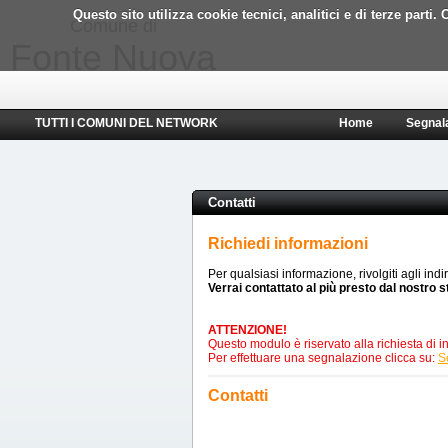
Questo sito utilizza cookie tecnici, analitici e di terze part
Comune di
Fonte Nuova
TUTTI I COMUNI DEL NETWORK
Home
Segnal
Contatti
Richiedi informazioni
Per qualsiasi informazione, rivolgiti agli indi
Verrai contattato al più presto dal nostro s
ATTENZIONE!
Questo modulo è riservato alla richiesta di in
Per effettuare una segnalazione clicca su:
S
Contatti