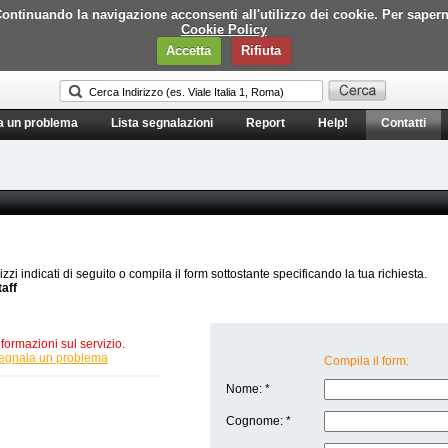
i. Continuando la navigazione acconsenti all'utilizzo dei cookie. Per saper
Cookie Policy
Accetta
Rifiuta
a un problema
Lista segnalazioni
Report
Help!
Contatti
rizzi indicati di seguito o compila il form sottostante specificando la tua richiesta.
taff
formazioni sul servizio.
egnala un problema
Compila il form:
Nome: *
Cognome: *