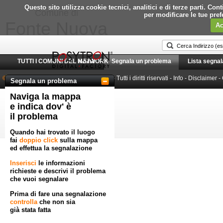
Questo sito utilizza cookie tecnici, analitici e di terze parti. C
Comune di
per modificare le tue pre
Fonte Nuova
Ac
TUTTI I COMUNI DEL NETWORK
Home
Segnala un problema
Lista segnal
© 2010-2026 Posytron Engineering S.r.l.
- Tutti i diritti riservati -
Info
-
Disclaimer
-
Segnala un problema
Naviga la mappa
Powered by GeoWorkflow
e indica dov' è
il problema
Quando hai trovato il luogo
fai
doppio click
sulla mappa
ed effettua la segnalazione
Inserisci
le informazioni
richieste e descrivi il problema
che vuoi segnalare
Prima di fare una segnalazione
controlla
che non sia
già stata fatta