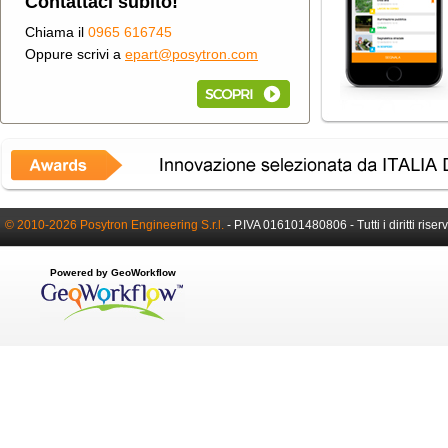
Contattaci subito!
Chiama il
0965 616745
Oppure scrivi a
epart@posytron.com
© 2010-2026 Posytron Engineering S.r.l.
-
P.IVA 016101480806 -
Tutti i diritti riser
Powered by GeoWorkflow