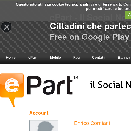
Questo sito utilizza cookie tecnici, analitici e di terze parti. C
per modificare le tue pr
ePart - Il Social Ne
A
Cittadini che parte
×
Free on Google Play
Home
ePart
Mobile
Faq
Contatti
Banner
Account
Enrico Corniani