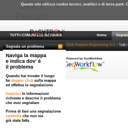
Questo sito utilizza cookie tecnici, analitici e di terze part
Comune di
Pesaro
TUTTI I COMUNI DEL NETWORK
Home
Segnal
© 2010-2026 Posytron Engineering S.r.l.
- Tutti i
Segnala un problema
Naviga la mappa
Powered by GeoWorkflow
e indica dov' è
il problema
Quando hai trovato il luogo
fai
doppio click
sulla mappa
ed effettua la segnalazione
Inserisci
le informazioni
richieste e descrivi il problema
che vuoi segnalare
Prima di fare una segnalazione
controlla
che non sia
già stata fatta