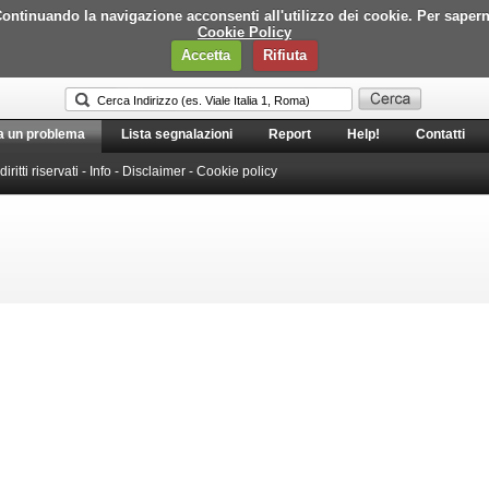
i. Continuando la navigazione acconsenti all'utilizzo dei cookie. Per saper
Cookie Policy
Accetta
Rifiuta
a un problema
Lista segnalazioni
Report
Help!
Contatti
 diritti riservati -
Info
-
Disclaimer
-
Cookie policy