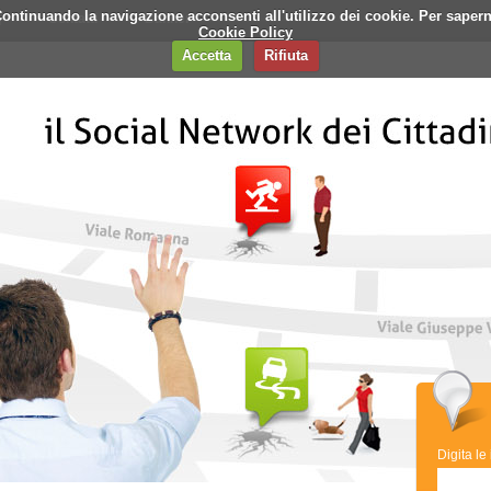
i. Continuando la navigazione acconsenti all'utilizzo dei cookie. Per saper
q
Contatti
Banner
Cookie Policy
Accetta
Rifiuta
Digita le