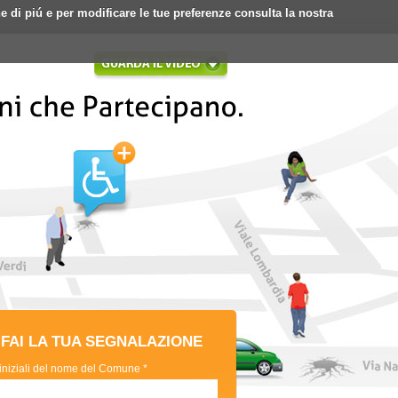
ne di piú e per modificare le tue preferenze consulta la nostra
Login
Registrati
FAI LA TUA SEGNALAZIONE
 iniziali del nome del Comune *