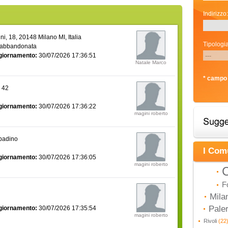
Indirizzo:
i, 18, 20148 Milano MI, Italia
Tipologia
 abbandonata
giornamento:
30/07/2026 17:36:51
Natale Marco
* campo 
a 42
giornamento:
30/07/2026 17:36:22
magini roberto
bbadino
I Com
giornamento:
30/07/2026 17:36:05
magini roberto
C
F
Mila
Pal
giornamento:
30/07/2026 17:35:54
magini roberto
Rivoli
(22