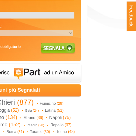
:
obbligatorio
uni più Segnalati
hieri
(877)
Fiumicino
(29)
oggia
(52)
Latina
(51)
Gela
(24)
no
(134)
Napoli
(75)
Mirano
(36)
ermo
(152)
Rapallo
(37)
Pesaro
(20)
Torino
(43)
Roma
(31)
Taranto
(30)
)