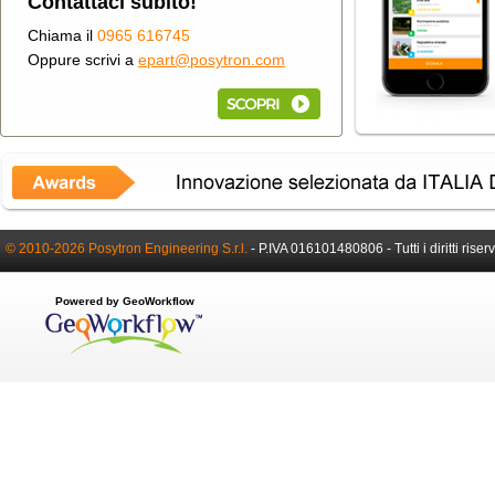
Contattaci subito!
Chiama il
0965 616745
Oppure scrivi a
epart@posytron.com
© 2010-2026 Posytron Engineering S.r.l.
-
P.IVA 016101480806 -
Tutti i diritti riser
Powered by GeoWorkflow