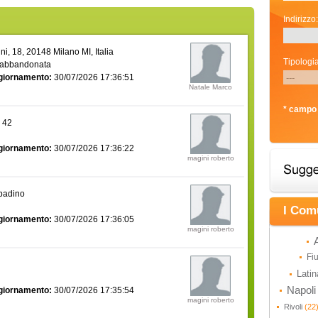
Indirizzo:
i, 18, 20148 Milano MI, Italia
Tipologia
 abbandonata
giornamento:
30/07/2026 17:36:51
Natale Marco
* campo 
a 42
giornamento:
30/07/2026 17:36:22
magini roberto
bbadino
I Com
giornamento:
30/07/2026 17:36:05
magini roberto
Fi
Lati
Napol
giornamento:
30/07/2026 17:35:54
magini roberto
Rivoli
(22