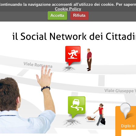
i. Continuando la navigazione acconsenti all'utilizzo dei cookie. Per saper
q
Contatti
Banner
Cookie Policy
Accetta
Rifiuta
Digita le