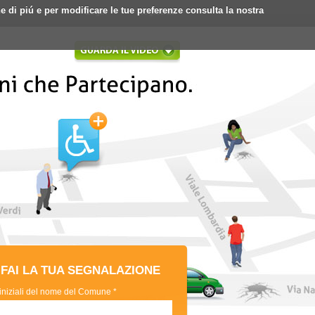
ne di piú e per modificare le tue preferenze consulta la nostra
Login
Registrati
FAI LA TUA SEGNALAZIONE
 iniziali del nome del Comune *