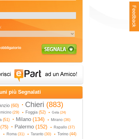
:
obbligatorio
uni più Segnalati
Chieri
(883)
Anzio
(60)
Foggia
(52)
umicino
(29)
Gela
(24)
Milano
(134)
na
(51)
Mirano
(36)
Palermo
(152)
i
(75)
Rapallo
(37)
Torino
(44)
Roma
(31)
Taranto
(30)
)