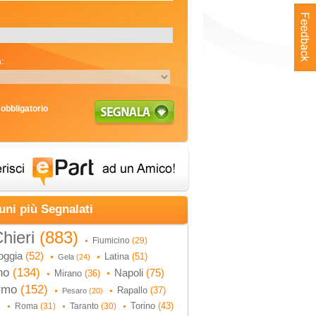
:
obbligatorio
uni più Segnalati
hieri
(883)
Fiumicino
(29)
oggia
(52)
Latina
(51)
Gela
(24)
no
(134)
Napoli
(75)
Mirano
(36)
ermo
(152)
Rapallo
(37)
Pesaro
(20)
Torino
(43)
Roma
(31)
Taranto
(30)
)