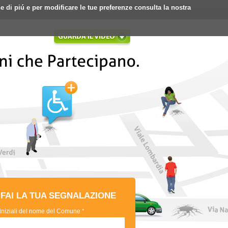
ne di piú e per modificare le tue preferenze consulta la nostra
Login
Registrati
FAI LA TUA SEGNALAZIONE
 iniziali del nome del Comune *