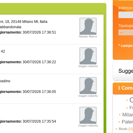
Indirizzo:
i, 18, 20148 Milano MI, Italia
Tipologia
 abbandonata
giornamento:
30/07/2026 17:36:51
Natale Marco
* campo 
a 42
giornamento:
30/07/2026 17:36:22
magini roberto
bbadino
I Com
giornamento:
30/07/2026 17:36:05
magini roberto
C
F
Mila
Pal
giornamento:
30/07/2026 17:35:54
magini roberto
Rivoli
(22