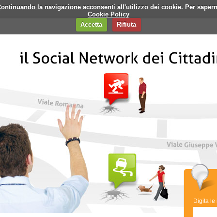
i. Continuando la navigazione acconsenti all'utilizzo dei cookie. Per saper
q
Contatti
Banner
Cookie Policy
Accetta
Rifiuta
Digita le