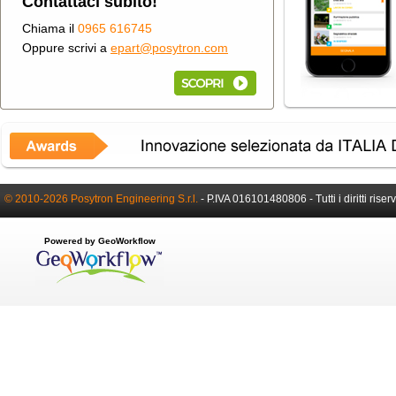
Contattaci subito!
Chiama il
0965 616745
Oppure scrivi a
epart@posytron.com
© 2010-2026 Posytron Engineering S.r.l.
-
P.IVA 016101480806 -
Tutti i diritti riser
Powered by GeoWorkflow