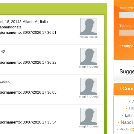
Indirizzo:
i, 18, 20148 Milano MI, Italia
Tipologia
 abbandonata
giornamento:
30/07/2026 17:36:51
Natale Marco
* campo 
a 42
giornamento:
30/07/2026 17:36:22
magini roberto
bbadino
I Com
giornamento:
30/07/2026 17:36:05
magini roberto
Fi
Lati
Napol
giornamento:
30/07/2026 17:35:54
magini roberto
Rivoli
(22