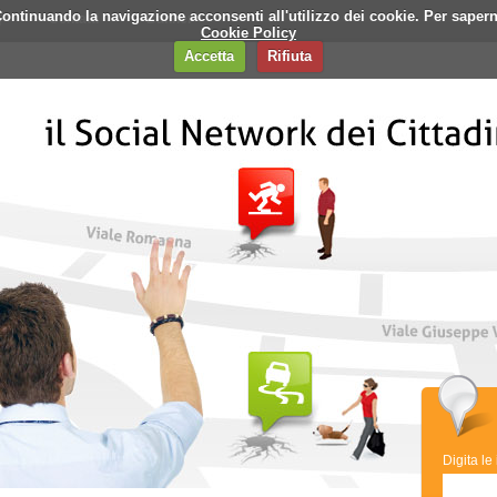
i. Continuando la navigazione acconsenti all'utilizzo dei cookie. Per saper
q
Contatti
Banner
Cookie Policy
Accetta
Rifiuta
Digita le