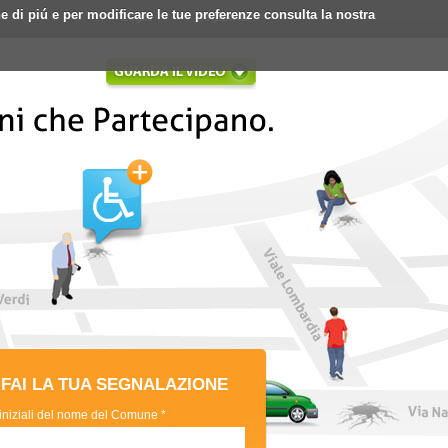
ne di piú e per modificare le tue preferenze consulta la nostra
Login
Registrati
FAI LA TUA SEGNALAZIONE
 iniziali del nome del Comune *