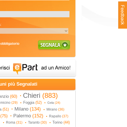
:
obbligatorio
uni più Segnalati
Chieri
(883)
Anzio
(60)
Foggia
(52)
umicino
(29)
Gela
(24)
Milano
(134)
na
(51)
Mirano
(36)
Palermo
(152)
i
(75)
Rapallo
(37)
Torino
(44)
Roma
(31)
Taranto
(30)
)