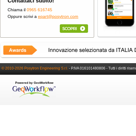
Contattaci subito!
Chiama il
0965 616745
Oppure scrivi a
epart@posytron.com
© 2010-2026 Posytron Engineering S.r.l.
-
P.IVA 016101480806 -
Tutti i diritti riser
Powered by GeoWorkflow