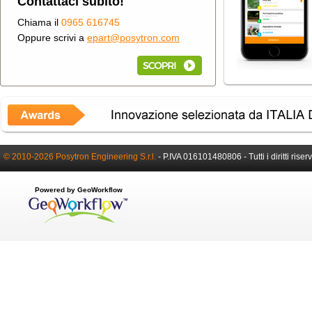
Contattaci subito!
Chiama il
0965 616745
Oppure scrivi a
epart@posytron.com
© 2010-2026 Posytron Engineering S.r.l.
-
P.IVA 016101480806 -
Tutti i diritti riser
Powered by GeoWorkflow