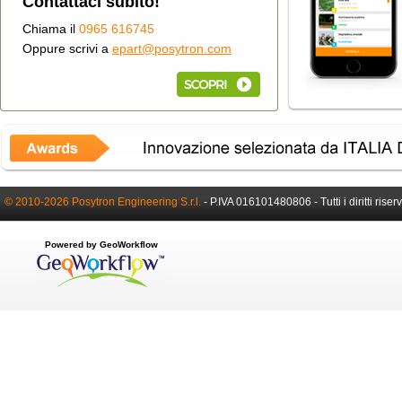
Contattaci subito!
Chiama il
0965 616745
Oppure scrivi a
epart@posytron.com
© 2010-2026 Posytron Engineering S.r.l.
-
P.IVA 016101480806 -
Tutti i diritti riser
Powered by GeoWorkflow