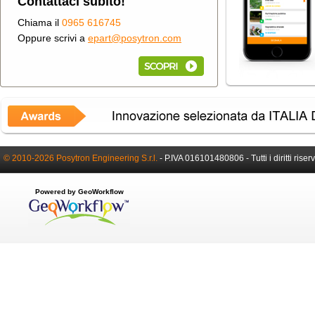
Contattaci subito!
Chiama il
0965 616745
Oppure scrivi a
epart@posytron.com
© 2010-2026 Posytron Engineering S.r.l.
-
P.IVA 016101480806 -
Tutti i diritti riser
Powered by GeoWorkflow