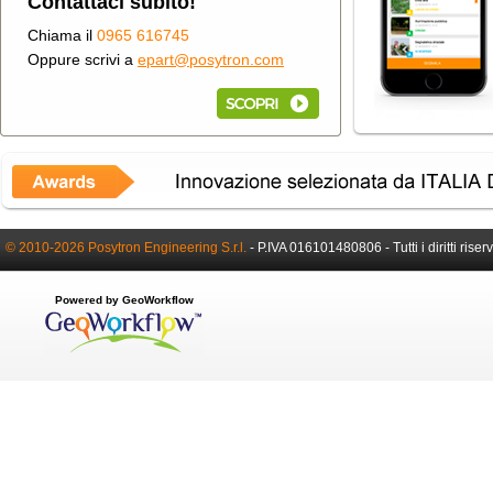
Contattaci subito!
Chiama il
0965 616745
Oppure scrivi a
epart@posytron.com
© 2010-2026 Posytron Engineering S.r.l.
-
P.IVA 016101480806 -
Tutti i diritti riser
Powered by GeoWorkflow