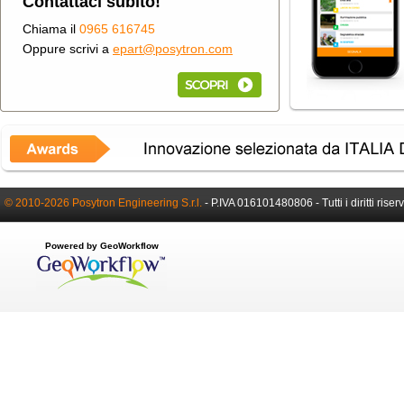
Contattaci subito!
Chiama il
0965 616745
Oppure scrivi a
epart@posytron.com
© 2010-2026 Posytron Engineering S.r.l.
-
P.IVA 016101480806 -
Tutti i diritti riser
Powered by GeoWorkflow