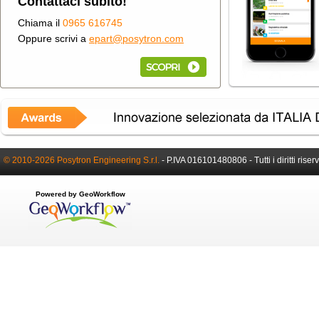
Contattaci subito!
Chiama il
0965 616745
Oppure scrivi a
epart@posytron.com
© 2010-2026 Posytron Engineering S.r.l.
-
P.IVA 016101480806 -
Tutti i diritti riser
Powered by GeoWorkflow