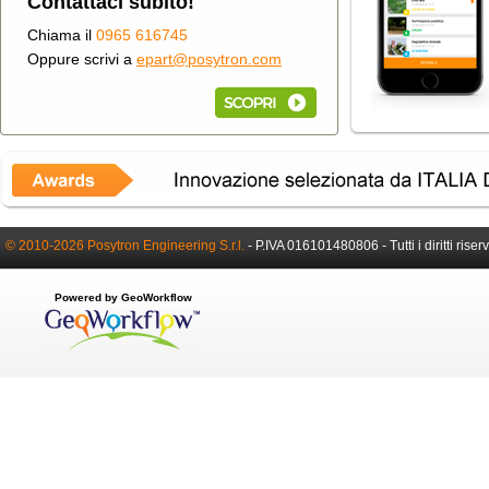
Contattaci subito!
Chiama il
0965 616745
Oppure scrivi a
epart@posytron.com
© 2010-2026 Posytron Engineering S.r.l.
-
P.IVA 016101480806 -
Tutti i diritti riser
Powered by GeoWorkflow