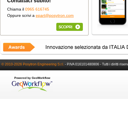
Contattaci subito!
Chiama il
0965 616745
Oppure scrivi a
epart@posytron.com
© 2010-2026 Posytron Engineering S.r.l.
-
P.IVA 016101480806 -
Tutti i diritti riser
Powered by GeoWorkflow