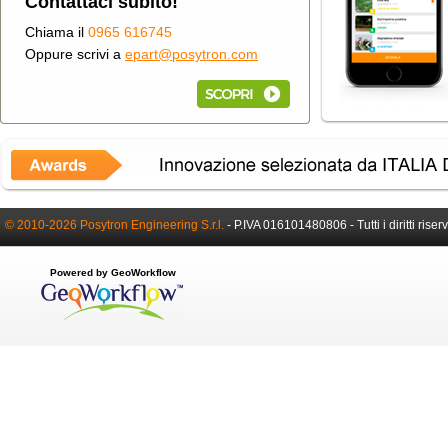
Contattaci subito!
Chiama il
0965 616745
Oppure scrivi a
epart@posytron.com
© 2010-2026 Posytron Engineering S.r.l.
-
P.IVA 016101480806 -
Tutti i diritti riser
Powered by GeoWorkflow