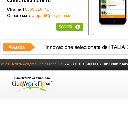
Contattaci subito!
Chiama il
0965 616745
Oppure scrivi a
epart@posytron.com
© 2010-2026 Posytron Engineering S.r.l.
-
P.IVA 016101480806 -
Tutti i diritti riser
Powered by GeoWorkflow