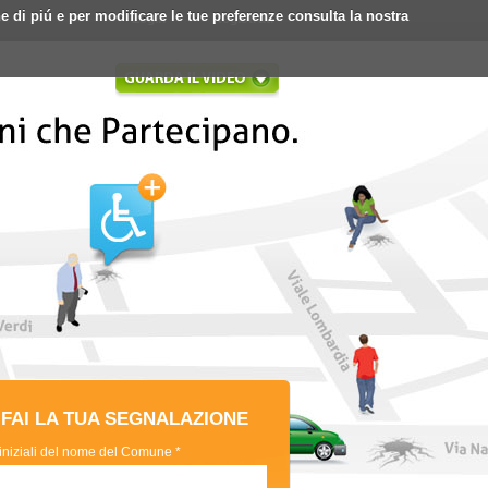
ne di piú e per modificare le tue preferenze consulta la nostra
Login
Registrati
FAI LA TUA SEGNALAZIONE
 iniziali del nome del Comune *