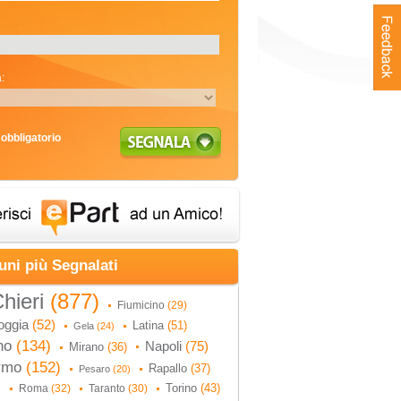
:
obbligatorio
uni più Segnalati
hieri
(877)
Fiumicino
(29)
oggia
(52)
Latina
(51)
Gela
(24)
no
(134)
Napoli
(75)
Mirano
(36)
ermo
(152)
Rapallo
(37)
Pesaro
(20)
Torino
(43)
Roma
(32)
Taranto
(30)
)