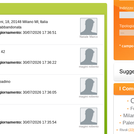
Indirizzo:
i, 18, 20148 Milano MI, Italia
Tipologia
 abbandonata
giornamento:
30/07/2026 17:36:51
Natale Marco
* campo 
a 42
giornamento:
30/07/2026 17:36:22
magini roberto
bbadino
I Com
giornamento:
30/07/2026 17:36:05
magini roberto
C
F
Mila
Pal
giornamento:
30/07/2026 17:35:54
magini roberto
Rivoli
(22