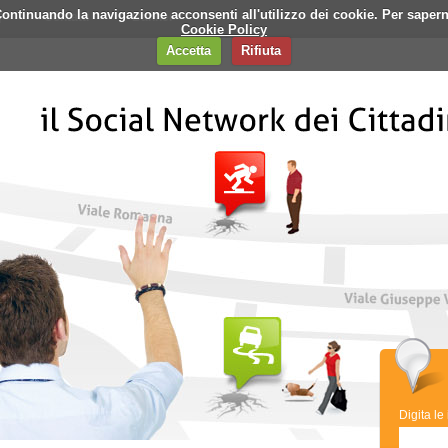
i. Continuando la navigazione acconsenti all'utilizzo dei cookie. Per saper
q
Contatti
Banner
Cookie Policy
Accetta
Rifiuta
Digita le