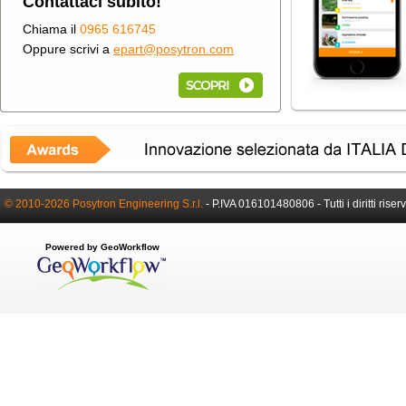
Contattaci subito!
Chiama il
0965 616745
Oppure scrivi a
epart@posytron.com
© 2010-2026 Posytron Engineering S.r.l.
-
P.IVA 016101480806 -
Tutti i diritti riser
Powered by GeoWorkflow