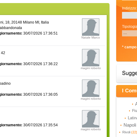
Indirizzo:
i, 18, 20148 Milano MI, Italia
Tipologia
 abbandonata
giornamento:
30/07/2026 17:36:51
Natale Marco
* campo 
a 42
giornamento:
30/07/2026 17:36:22
magini roberto
bbadino
I Com
giornamento:
30/07/2026 17:36:05
magini roberto
Fi
Lati
Napol
giornamento:
30/07/2026 17:35:54
magini roberto
Rivoli
(22