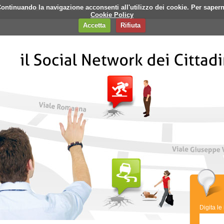
i. Continuando la navigazione acconsenti all'utilizzo dei cookie. Per saper
q
Contatti
Banner
Cookie Policy
Accetta
Rifiuta
Digita le