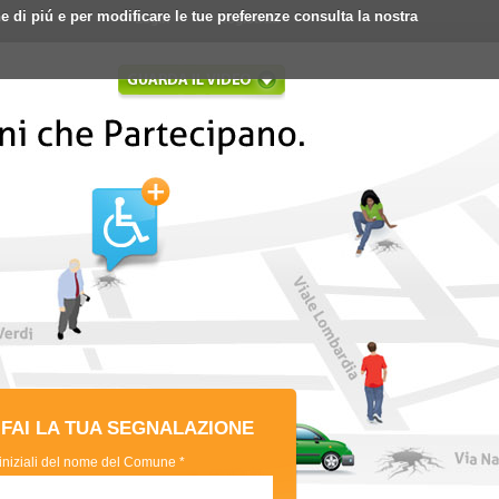
ne di piú e per modificare le tue preferenze consulta la nostra
Login
Registrati
FAI LA TUA SEGNALAZIONE
 iniziali del nome del Comune *