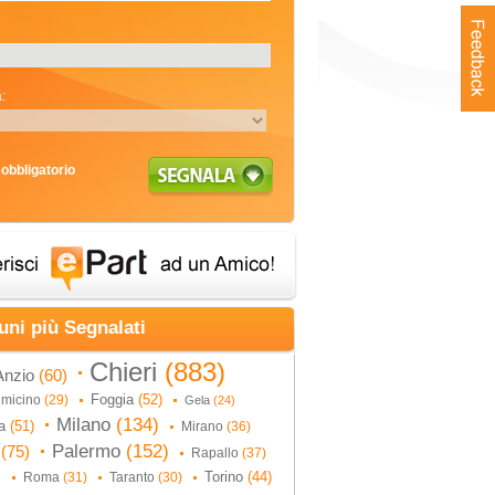
:
obbligatorio
uni più Segnalati
Chieri
(883)
Anzio
(60)
Foggia
(52)
umicino
(29)
Gela
(24)
Milano
(134)
na
(51)
Mirano
(36)
Palermo
(152)
i
(75)
Rapallo
(37)
Torino
(44)
Roma
(31)
Taranto
(30)
)