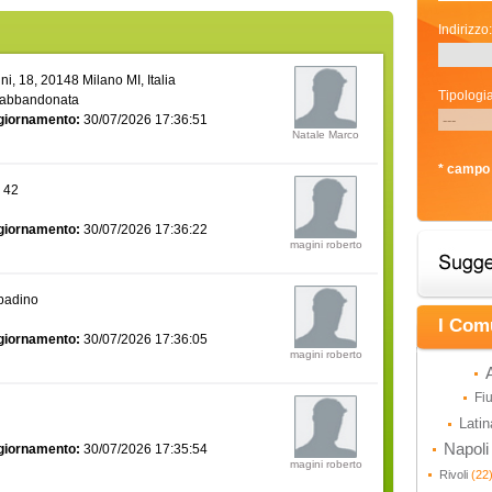
Indirizzo:
i, 18, 20148 Milano MI, Italia
Tipologia
 abbandonata
giornamento:
30/07/2026 17:36:51
Natale Marco
* campo 
a 42
giornamento:
30/07/2026 17:36:22
magini roberto
bbadino
I Com
giornamento:
30/07/2026 17:36:05
magini roberto
Fi
Lati
Napol
giornamento:
30/07/2026 17:35:54
magini roberto
Rivoli
(22