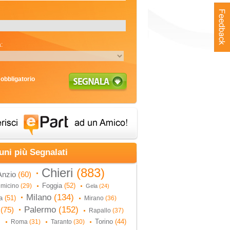
:
obbligatorio
uni più Segnalati
Chieri
(883)
Anzio
(60)
Foggia
(52)
umicino
(29)
Gela
(24)
Milano
(134)
na
(51)
Mirano
(36)
Palermo
(152)
i
(75)
Rapallo
(37)
Torino
(44)
Roma
(31)
Taranto
(30)
)