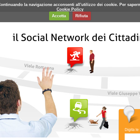
i. Continuando la navigazione acconsenti all'utilizzo dei cookie. Per saper
q
Contatti
Banner
Cookie Policy
Accetta
Rifiuta
Digita le