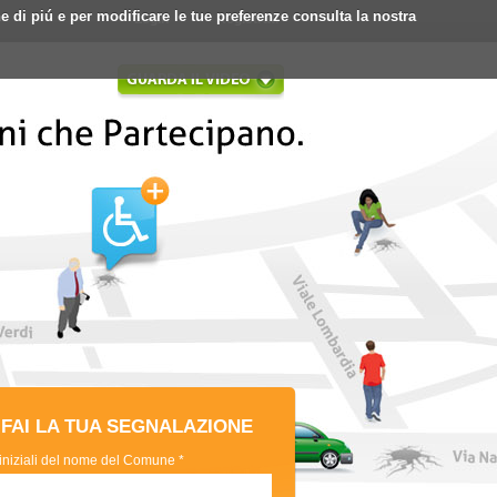
ne di piú e per modificare le tue preferenze consulta la nostra
Login
Registrati
FAI LA TUA SEGNALAZIONE
 iniziali del nome del Comune *