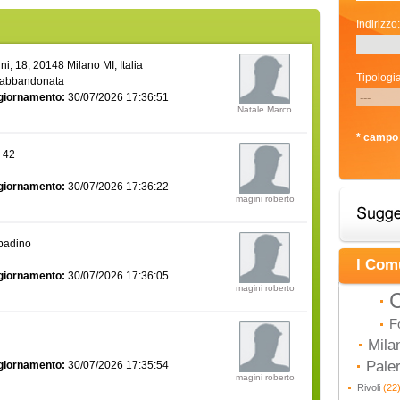
Indirizzo:
i, 18, 20148 Milano MI, Italia
Tipologia
 abbandonata
giornamento:
30/07/2026 17:36:51
Natale Marco
* campo 
a 42
giornamento:
30/07/2026 17:36:22
magini roberto
bbadino
I Com
giornamento:
30/07/2026 17:36:05
magini roberto
C
F
Mila
Pal
giornamento:
30/07/2026 17:35:54
magini roberto
Rivoli
(22