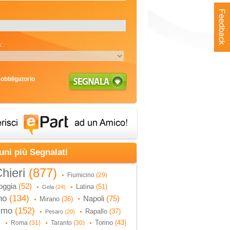
:
obbligatorio
uni più Segnalati
hieri
(877)
Fiumicino
(29)
oggia
(52)
Latina
(51)
Gela
(24)
no
(134)
Napoli
(75)
Mirano
(36)
ermo
(152)
Rapallo
(37)
Pesaro
(20)
Torino
(43)
Roma
(31)
Taranto
(30)
)