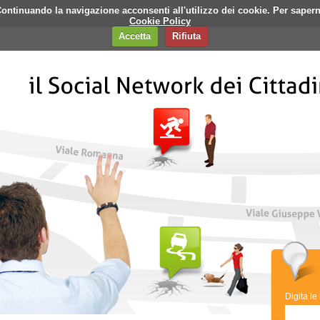
i. Continuando la navigazione acconsenti all'utilizzo dei cookie. Per saper
q
Contatti
Banner
Cookie Policy
Accetta
Rifiuta
Digita le