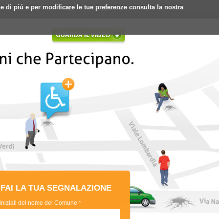
ne di piú e per modificare le tue preferenze consulta la nostra
Login
Registrati
FAI LA TUA SEGNALAZIONE
 iniziali del nome del Comune *