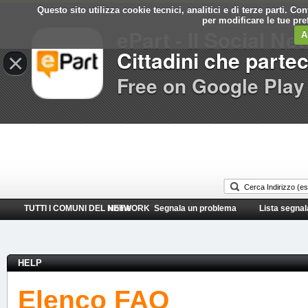
Questo sito utilizza cookie tecnici, analitici e di terze parti. C
Comune di
per modificare le tue pr
ePart - Il Social Ne
Gela
A
Cittadini che parte
×
Free on Google Play
TUTTI I COMUNI DEL NETWORK
Home
Segnala un problema
Lista segnal
HELP
Elenco FAQ