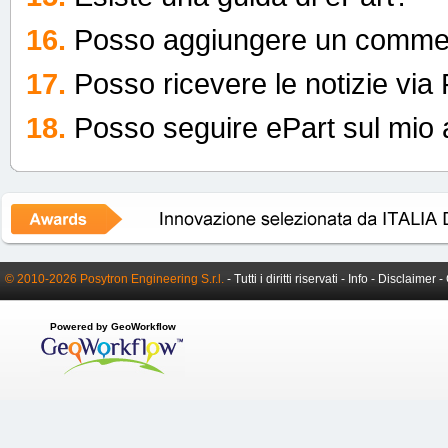
16.
Posso aggiungere un commen
17.
Posso ricevere le notizie vi
18.
Posso seguire ePart sul mio
© 2010-2026 Posytron Engineering S.r.l.
- Tutti i diritti riservati -
Info
-
Disclaimer
-
Powered by GeoWorkflow