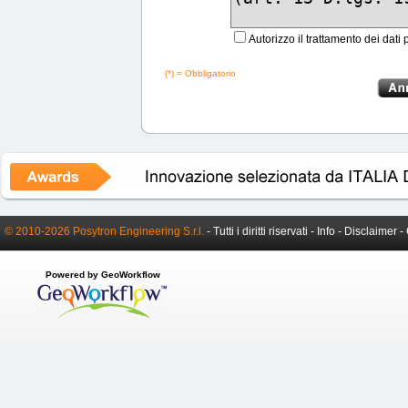
Autorizzo il trattamento dei dati 
(*) = Obbligatorio
© 2010-2026 Posytron Engineering S.r.l.
- Tutti i diritti riservati -
Info
-
Disclaimer
-
Powered by GeoWorkflow