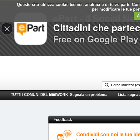
Questo sito utilizza cookie tecnici, analitici e di terze parti. C
Comune di
per modificare le tue pr
ePart - Il Social Ne
Gela
A
Cittadini che parte
×
Free on Google Play
TUTTI I COMUNI DEL NETWORK
Home
Segnala un problema
Lista segnal
Feedback
Condividi con noi le tue id