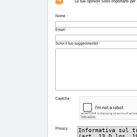
Le tue opinioni sono importanti per a
Nome
*
Email
*
Scrivi il tuo suggerimento!
*
Captcha
*
Privacy
*