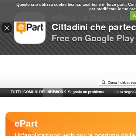
Questo sito utilizza cookie tecnici, analitici e di terze parti. C
Comune di
per modificare le tue pr
ePart - Il Social Ne
Cinisello Balsamo
A
Cittadini che parte
×
Free on Google Play
TUTTI I COMUNI DEL NETWORK
Home
Segnala un problema
Lista segnal
ePart
Un'applicazione web per la gestione della