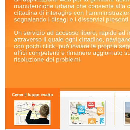
manutenzione urbana che consente alla 
cittadina di interagire con l’amministrazio
segnalando i disagi e i disservizi presenti s
Un servizio ad accesso libero, rapido ed in
attraverso il quale ogni cittadino, naviga
con pochi click, può inviare la propria seg
uffici competenti e rimanere aggiornato su
risoluzione dei problemi.
Cerca il luogo esatto
Effettua la segnalazione
Segui