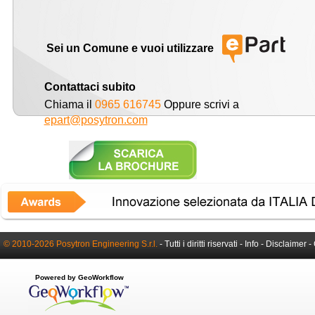
Sei un Comune e vuoi utilizzare
Contattaci subito
Chiama il
0965 616745
Oppure scrivi a
epart@posytron.com
© 2010-2026 Posytron Engineering S.r.l.
- Tutti i diritti riservati -
Info
-
Disclaimer
-
Powered by GeoWorkflow