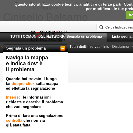
Questo sito utilizza cookie tecnici, analitici e di terze parti. C
Comune di
per modificare le tue pre
Cinisello Balsamo
Ac
TUTTI I COMUNI DEL NETWORK
Home
Segnala un problema
Lista segnal
© 2010-2026 Posytron Engineering S.r.l.
- Tutti i diritti riservati -
Info
-
Disclaimer
-
Segnala un problema
Naviga la mappa
Powered by GeoWorkflow
e indica dov' è
il problema
Quando hai trovato il luogo
fai
doppio click
sulla mappa
ed effettua la segnalazione
Inserisci
le informazioni
richieste e descrivi il problema
che vuoi segnalare
Prima di fare una segnalazione
controlla
che non sia
già stata fatta