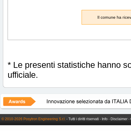
Il comune ha ricev
* Le presenti statistiche hanno s
ufficiale.
© 2010-2026 Posytron Engineering S.r.l.
- Tutti i diritti riservati -
Info
-
Disclaimer
-