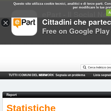
Questo sito utilizza cookie tecnici, analitici e di terze parti. C
Comune di
per modificare le tue pr
ePart - Il Social Ne
Ladispoli
A
Cittadini che parte
×
Free on Google Play
TUTTI I COMUNI DEL NETWORK
Home
Segnala un problema
Lista segnal
Report
Statistiche