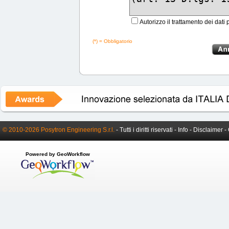
Autorizzo il trattamento dei dati 
(*) = Obbligatorio
© 2010-2026 Posytron Engineering S.r.l.
- Tutti i diritti riservati -
Info
-
Disclaimer
-
Powered by GeoWorkflow