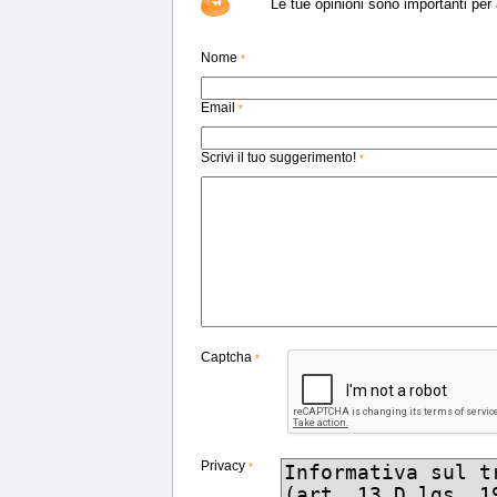
Le tue opinioni sono importanti per a
Nome
*
Email
*
Scrivi il tuo suggerimento!
*
Captcha
*
Privacy
*