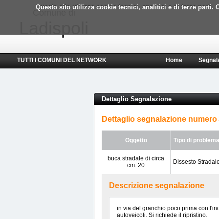
Questo sito utilizza cookie tecnici, analitici e di terze part
Comune di
Ladispoli
TUTTI I COMUNI DEL NETWORK
Home
Segnal
Dettaglio Segnalazione
Dettaglio segnalazione numero
Oggetto
Tipo di problem
buca stradale di circa
Dissesto Stradal
cm. 20
Descrizione segnalazione
in via del granchio poco prima con l'in
autoveicoli. Si richiede il ripristino.