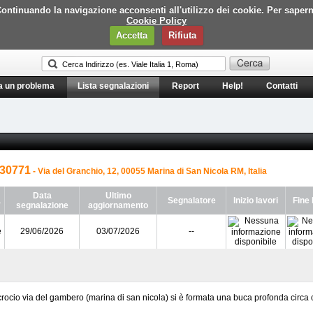
i. Continuando la navigazione acconsenti all'utilizzo dei cookie. Per saper
Cookie Policy
Accetta
Rifiuta
a un problema
Lista segnalazioni
Report
Help!
Contatti
30771
- Via del Granchio, 12, 00055 Marina di San Nicola RM, Italia
Data
Ultimo
a
Segnalatore
Inizio lavori
Fine 
segnalazione
aggiornamento
e
29/06/2026
03/07/2026
--
crocio via del gambero (marina di san nicola) si è formata una buca profonda circa c