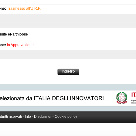
one:
Trasmesso all'U.R.P.
amite ePartMobile
one:
In Approvazione
Indietro
 diritti riservati -
Info
-
Disclaimer
-
Cookie policy