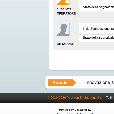
Stato della segnalazi
ePart Staff
OPERATORE
Invio Segnalazione tr
Stato della segnalazi
--
CITTADINO
© 2010-2026 Posytron Engineering S.r.l.
- Tutti i
Powered by GeoWorkflow