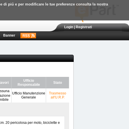
ne di piú e per modificare le tue preferenze consulta la nostra
Login
|
Registrati
Banner
Ufficio
lavori
Stato
Responsabile
Ufficio Manutenzione
Trasmesso
Generale
all'U.R.P.
m. 20 pericolosa per moto, biciclette e