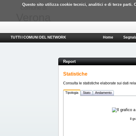
Questo sito utilizza cookie tecnici, analitici e di terze part
Comune di
Verona
TUTTI I COMUNI DEL NETWORK
Home
Segnal
Report
Statistiche
Consulta le statistiche elaborate sui dati rela
Tipologia
Stato
Andamento
Il g