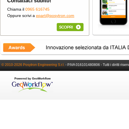
Contattaci subito!
Chiama il
0965 616745
Oppure scrivi a
epart@posytron.com
© 2010-2026 Posytron Engineering S.r.l.
-
P.IVA 016101480806 -
Tutti i diritti riser
Powered by GeoWorkflow