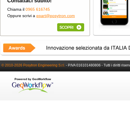
Contattaci subito!
Chiama il
0965 616745
Oppure scrivi a
epart@posytron.com
© 2010-2026 Posytron Engineering S.r.l.
-
P.IVA 016101480806 -
Tutti i diritti riser
Powered by GeoWorkflow