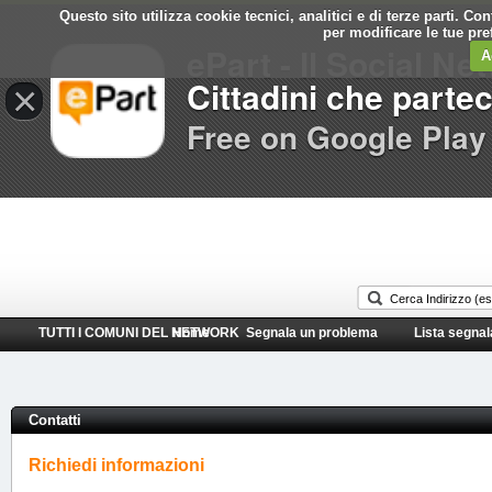
Questo sito utilizza cookie tecnici, analitici e di terze parti. C
Comune di
per modificare le tue pr
ePart - Il Social Ne
Triggiano
A
Cittadini che parte
×
Free on Google Play
TUTTI I COMUNI DEL NETWORK
Home
Segnala un problema
Lista segnal
Contatti
Richiedi informazioni