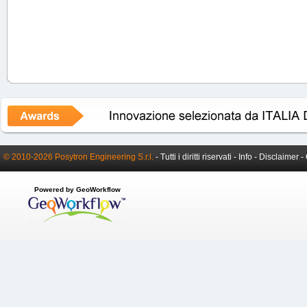
© 2010-2026 Posytron Engineering S.r.l.
- Tutti i diritti riservati -
Info
-
Disclaimer
-
Powered by GeoWorkflow