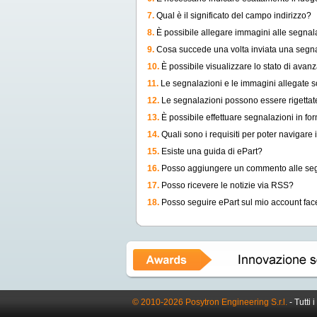
7.
Qual è il significato del campo indirizzo?
8.
È possibile allegare immagini alle segnal
9.
Cosa succede una volta inviata una segn
10.
È possibile visualizzare lo stato di avan
11.
Le segnalazioni e le immagini allegate son
12.
Le segnalazioni possono essere rigettat
13.
È possibile effettuare segnalazioni in 
14.
Quali sono i requisiti per poter navigare i
15.
Esiste una guida di ePart?
16.
Posso aggiungere un commento alle se
17.
Posso ricevere le notizie via RSS?
18.
Posso seguire ePart sul mio account fa
© 2010-2026 Posytron Engineering S.r.l.
- Tutti i