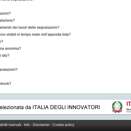
azioni?
alazione?
zamento dei lavori delle segnalazioni?
o visibili in tempo reale nell’apposita lista?
e?
forma anonima?
l sito?
gnalazioni?
cebook?
 diritti riservati -
Info
-
Disclaimer
-
Cookie policy