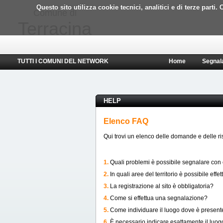
Questo sito utilizza cookie tecnici, analitici e di terze part
Comune di
Terracina
TUTTI I COMUNI DEL NETWORK
Home
Segnal
HELP
Elenco FAQ
Qui trovi un elenco delle domande e delle risp
1.
Quali problemi è possibile segnalare con
2.
In quali aree del territorio è possibile ef
3.
La registrazione al sito è obbligatoria?
4.
Come si effettua una segnalazione?
5.
Come individuare il luogo dove è present
6.
È necessario indicare esattamente il luo