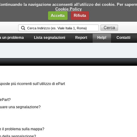
i. Continuando la navigazione acconsenti all'utilizzo dei cookie. Per saper
Cookie Policy
Accetta
Rifiuta
a un problema
Lista segnalazioni
Report
Help!
Contatti
oste più ricorrenti sull’utilizzo di ePart
 ePart?
fettuare una segnalazione?
e il problema sulla mappa?
go della segnalazione?