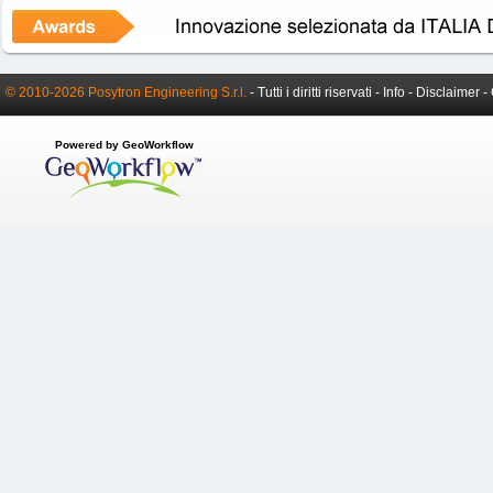
© 2010-2026 Posytron Engineering S.r.l.
- Tutti i diritti riservati -
Info
-
Disclaimer
-
Powered by GeoWorkflow