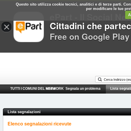
Questo sito utilizza cookie tecnici, analitici e di terze parti. C
Comune di
per modificare le tue pr
ePart - Il Social Ne
Termini Imerese
A
Cittadini che parte
×
Free on Google Play
TUTTI I COMUNI DEL NETWORK
Home
Segnala un problema
Lista segnal
Lista segnalazioni
Elenco segnalazioni ricevute