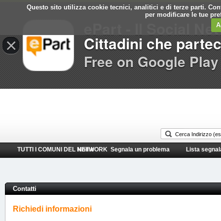
Questo sito utilizza cookie tecnici, analitici e di terze parti. C
Comune di
per modificare le tue pr
ePart - Il Social Ne
Spino d'Adda
A
Cittadini che parte
×
Free on Google Play
TUTTI I COMUNI DEL NETWORK
Home
Segnala un problema
Lista segnal
Contatti
Richiedi informazioni