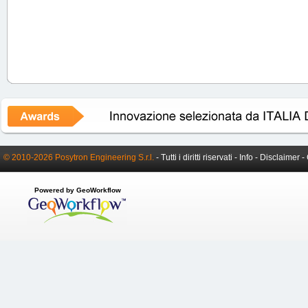
© 2010-2026 Posytron Engineering S.r.l.
- Tutti i diritti riservati -
Info
-
Disclaimer
-
Powered by GeoWorkflow