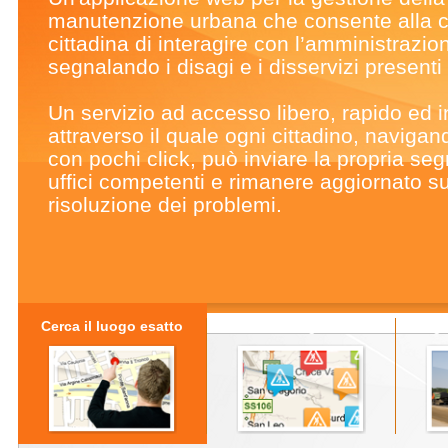
manutenzione urbana che consente alla 
cittadina di interagire con l’amministrazio
segnalando i disagi e i disservizi presenti s
Un servizio ad accesso libero, rapido ed in
attraverso il quale ogni cittadino, naviga
con pochi click, può inviare la propria seg
uffici competenti e rimanere aggiornato su
risoluzione dei problemi.
Cerca il luogo esatto
Effettua la segnalazione
Segui