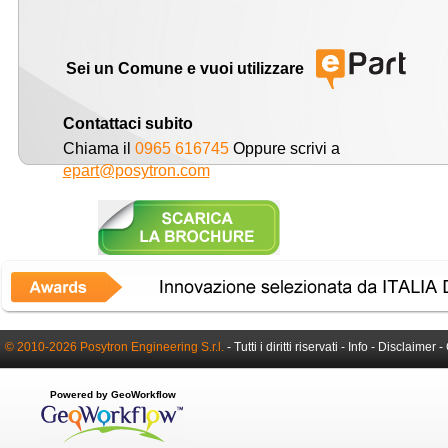
Sei un Comune e vuoi utilizzare
Contattaci subito
Chiama il
0965 616745
Oppure scrivi a
epart@posytron.com
© 2010-2026 Posytron Engineering S.r.l.
- Tutti i diritti riservati -
Info
-
Disclaimer
-
Powered by GeoWorkflow