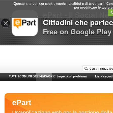
Questo sito utilizza cookie tecnici, analitici e di terze parti. C
Comune di
per modificare le tue pr
ePart - Il Social Ne
Sesto San Giovanni
A
Cittadini che parte
×
Free on Google Play
TUTTI I COMUNI DEL NETWORK
Home
Segnala un problema
Lista segnal
ePart
Un'applicazione web per la gestione della