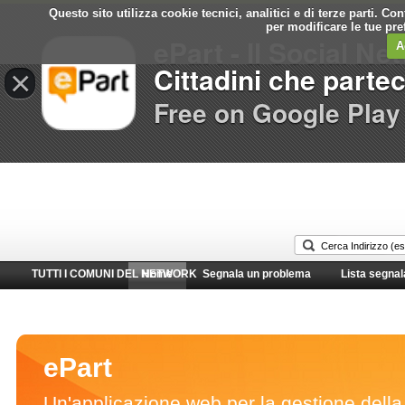
Questo sito utilizza cookie tecnici, analitici e di terze parti. C
Comune di
per modificare le tue pr
ePart - Il Social Ne
Santo Stefano di Magra
A
Cittadini che parte
×
Free on Google Play
TUTTI I COMUNI DEL NETWORK
Home
Segnala un problema
Lista segnal
ePart
Un'applicazione web per la gestione della