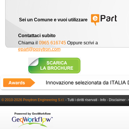
Sei un Comune e vuoi utilizzare
Contattaci subito
Chiama il
0965 616745
Oppure scrivi a
epart@posytron.com
© 2010-2026 Posytron Engineering S.r.l.
- Tutti i diritti riservati -
Info
-
Disclaimer
-
Powered by GeoWorkflow