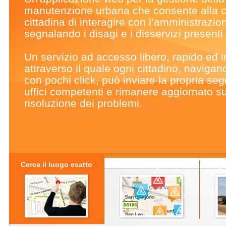
manutenzione urbana che consente alla 
cittadina di interagire con l’amministrazio
segnalando i disagi e i disservizi presenti s
Un servizio ad accesso libero, rapido ed in
attraverso il quale ogni cittadino, naviga
con pochi click, può inviare la propria seg
uffici competenti e rimanere aggiornato su
risoluzione dei problemi.
Cerca il luogo esatto
Effettua la segnalazione
Segui