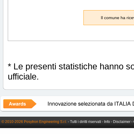
Il comune ha rice
* Le presenti statistiche hanno s
ufficiale.
© 2010-2026 Posytron Engineering S.r.l.
- Tutti i diritti riservati -
Info
-
Disclaimer
-