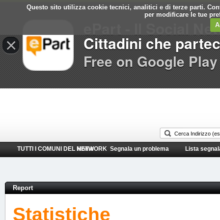
Questo sito utilizza cookie tecnici, analitici e di terze parti. C
Comune di
per modificare le tue pr
ePart - Il Social Ne
Roccagorga
A
Cittadini che parte
×
Free on Google Play
TUTTI I COMUNI DEL NETWORK
Home
Segnala un problema
Lista segnal
Report
Statistiche