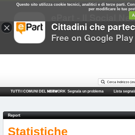
Questo sito utilizza cookie tecnici, analitici e di terze parti. C
Comune di
per modificare le tue pr
ePart - Il Social Ne
Rivolta d' Adda
A
Cittadini che parte
×
Free on Google Play
TUTTI I COMUNI DEL NETWORK
Home
Segnala un problema
Lista segnal
Report
Statistiche