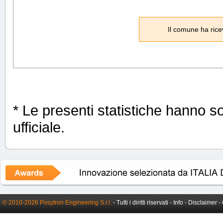
Il comune ha rice
* Le presenti statistiche hanno s
ufficiale.
© 2010-2026 Posytron Engineering S.r.l.
- Tutti i diritti riservati -
Info
-
Disclaimer
-